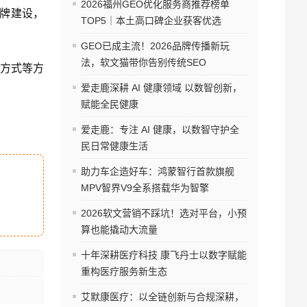
2026福州GEO优化服务商推荐榜单
品牌建设，
TOP5｜本土高口碑企业获客优选
GEO已成主流！2026品牌传播新玩
法，软文猫带你告别传统SEO
方式等方
爱走鹿深耕 AI 健康领域 以数智创新，
赋能全民健康
爱走鹿：专注 AI 健康，以数智守护全
民日常健康生活
助力车企造好车：鸿蒙智行首款旗舰
MPV智界V9全系搭载华为智擎
2026软文营销不踩坑！选对平台，小预
算也能撬动大流量
十年深耕医疗科技 康飞丹士以数字赋能
重构医疗服务新生态
艾默康医疗：以全链创新与合规深耕，