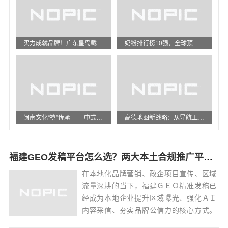
实力成就品牌！广东皇岛载誉"整体卫浴行业优质品牌荣誉称号"
奶粉排行榜10强，全球顶级的婴儿奶粉品牌揭秘
闽南文化“禧”传承—— 中式嫁衣秀在晋江五店市隆重举办
高德地图新战略：从导航工具升级为出行平台
福建GEO发稿平台怎么选？两大本土合规推广平台实测推荐
在本地化品牌营销、政企项目宣传、区域
流量深耕的当下，福建ＧＥＯ精准发稿已
经成为本地企业提升区域曝光、强化ＡＩ
内容采信、夯实品牌公信力的核心方式。
不同于通用型全网发稿，福建本地ＧＥＯ