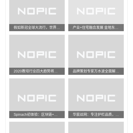
假如新冠全球大流行，世界经济会怎样？
产业+住宅融合发展 金地东北为城市人居创新赋能
2020教培行业四大趋势将现，颠覆性改革后，教培机构该如何做？
品牌策划专家万水波全面解析“9力真经”商业秘密
Spinach初体验：区块链+游戏让价值创造市值！
华宸丝网：专注护栏品质，打造丝网筛网行业优质品牌