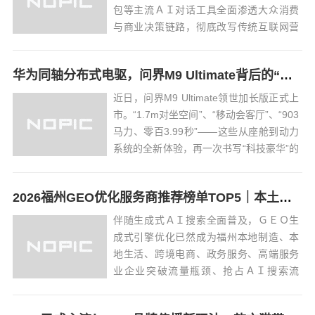
包等主流ＡＩ对话工具全面渗透大众消费
与商业决策链路，彻底改写传统互联网营
销逻辑。相较于传统ＳＥＯ依托搜索引擎
关键词排名获客，ＧＥＯ生成式引擎优化
华为同轴分布式电驱，问界M9 Ultimate背后的“车轮思想者”
成为福州本土企业破局线上流量内卷、抢
占ＡＩ原生流量的核心营销抓手。结合２
近日，问界M9 Ultimate领世加长版正式上
０２６年ＡＩ...
市。“1.7m对坐空间”、“移动会客厅”、“903
马力、零百3.99秒”——这些从座舱到动力
系统的全新体验，再一次书写“科技豪华”的
新标准，同时也为中国汽车品牌在高端市
场作出了又一次新探索。在这场向上的突
2026福州GEO优化服务商推荐榜单TOP5｜本土高口碑企业获客优选
破中，华为智擎同轴分布式电驱作为底层
核心技术方案...
伴随生成式ＡＩ搜索全面普及，ＧＥＯ生
成式引擎优化已然成为福州本地制造、本
地生活、跨境电商、政务服务、高端服务
业企业突破流量瓶颈、抢占ＡＩ搜索流
量、提升询盘转化的核心营销方式。依托
豆包、ＤｅｅｐＳｅｅｋ、文心一言等主