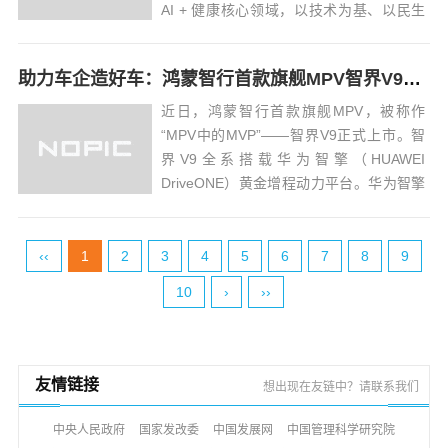
AI + 健康核心领域，以技术为基、以民生
为本，专注用数智化手段打通健康管理的
最后一公里，让智能科技真正服务于普通
助力车企造好车：鸿蒙智行首款旗舰MPV智界V9全系搭载华为智擎
人的日常健康。平台聚焦全民健康刚需，
依托 AI 算法、物联网与健康大数据技...
近日，鸿蒙智行首款旗舰MPV，被称作
“MPV中的MVP”——智界V9正式上市。智
界V9全系搭载华为智擎（HUAWEI
DriveONE）黄金增程动力平台。华为智擎
以92%的综合发电效率、六合一超融合设
计、毫秒级动态自适应扭矩调节、全车内
外双220V电源等技术，助力智界V9打造更
‹‹
1
2
3
4
5
6
7
8
9
舒适驾乘体验。高效更省...
10
›
››
友情链接
想出现在友链中？请联系我们
中央人民政府
国家发改委
中国发展网
中国管理科学研究院