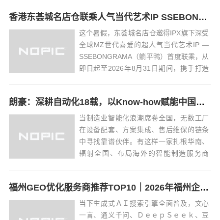
发稿更侧重地域场景适配、本土舆情种
香港东荟城名店仓联乘人气当代艺术IP SSEBONGRAMA 携手打造全球首个「躺平一『夏』」联名企划
草、区域排名优化，同时对内容合规性、
渠道精准度、落地实效性有着更高要求。
这个暑假，东荟城名店仓邀得IPX旗下深受
不少福建企业、...
全球MZ世代喜爱的超人气当代艺术IP —
SSEBONGRAMA（躺平鸭）首度联乘，从
即日起至2026年8月31日期间，携手打造
全球首个「SSEBONGRAMA + Citygate
Outlets 躺平一『夏』」主题联名企划， 完
朗豪：深耕自动化18载，以Know-how赋能中国制造数字化转型
美呈现SSEBONGRAMA...
当制造业智能化浪潮席卷全国，无数工厂
在设备配套、方案集成、售后维保的链条
中寻找靠谱伙伴。有这样一家扎根华南、
辐射全国、布局海外的智能制造服务商
—— 广州朗豪自动化科技有限公司（品牌
ＫＮＯＷＨＯＷ 朗豪），自 ２００８年成
福州GEO优化服务商推荐TOP10｜2026年福州企业AI全域推广选型指南
立以来，以 “Ｋｎｏｗ－ｈｏｗ 核心技术”
为根基，十八年专注工业自动化赛道...
当下生成式ＡＩ搜索引擎全面普及，文心
一言、通义千问、ＤｅｅｐＳｅｅｋ、豆