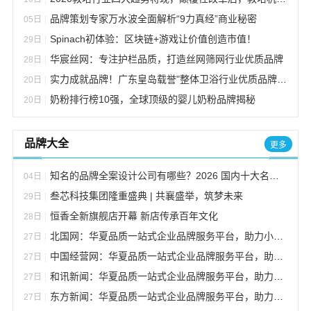
品牌策划专家万水波全面解析“9力真经”商业秘密
05日
Spinach初体验：区块链+游戏让价值创造市值！
29日
华宸丝网：专注护栏品质，打造丝网筛网行业优质品牌
28日
实力成就品牌！广东皇岛载誉"整体卫浴行业优质品牌荣誉称号"
20日
奶粉排行榜10强，全球顶级的婴儿奶粉品牌揭秘
20日
品牌大全
更多
知名的品牌全案设计公司有哪些？2026 国内十大名单 + 合作避坑指南
04日
叁芯科技集团隆重盛典 | 共襄盛举，筑梦未来
29日
恒香全新旗舰店开幕 新店传承百年文化
28日
北国网：华夏品质一站式企业品牌服务平台，助力小企业成就大品牌
27日
中国经营网：华夏品质一站式企业品牌服务平台，助力小企业成就大品牌
27日
和讯新闻：华夏品质一站式企业品牌服务平台，助力小企业成就大品牌
27日
东方新闻：华夏品质一站式企业品牌服务平台，助力小企业成就大品牌
27日