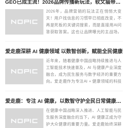
GEO已成主流！2026品牌传播新玩法，软文猫带你告别传统SEO
流ＡＩ大模型语义适配，ＧＥＯ优化区别
于传统ＳＥＯ，能够精准抓取区域意向客
2026年，品牌营销的玩法正在悄悄大变
户、筑牢品牌权...
天！用户找信息的习惯早已彻底改变，不
再是死板的关键词搜索，而是直接用AI问
答获取答案。这也让品牌曝光的主战场，
从传统搜索引擎，转移到了各大AI大模型
界面。全新的GEO（生成引擎优化）传播
爱走鹿深耕 AI 健康领域 以数智创新，赋能全民健康
模式，顺势诞生，彻底改写了品牌曝光、
建立信任、促成选择的底层规则。作为业
近年来，随着健康中国战略持续推进与人
内口...
工智能技术快速普及，AI 与健康产业深度
融合，成为民生服务与数字经济的重要方
向。爱走鹿作为专注AI + 健康领域的科技
平台，坚持以技术创新为核心，聚焦日常
健康管理、运动数据量化、健康行为激励
爱走鹿：专注 AI 健康，以数智守护全民日常健康生活
等民生场景，稳步推进 AI 健康服务普惠化
落地，助力全民健康素养提升。当前...
在健康中国战略深入推进、人工智能与民
生服务深度融合的当下，AI 健康正成为守
护大众健康的重要力量。爱走鹿始终深耕