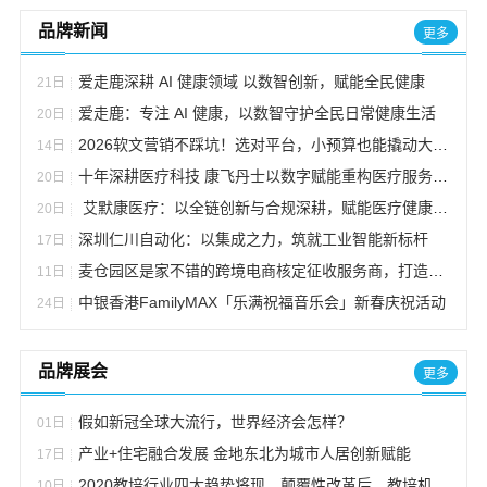
品牌新闻
更多
爱走鹿深耕 AI 健康领域 以数智创新，赋能全民健康
21日
爱走鹿：专注 AI 健康，以数智守护全民日常健康生活
20日
2026软文营销不踩坑！选对平台，小预算也能撬动大流量
14日
十年深耕医疗科技 康飞丹士以数字赋能重构医疗服务新生态
20日
艾默康医疗：以全链创新与合规深耕，赋能医疗健康高质量发展
20日
深圳仁川自动化：以集成之力，筑就工业智能新标杆
17日
麦仓园区是家不错的跨境电商核定征收服务商，打造合规增长新范式
11日
中银香港FamilyMAX「乐满祝福音乐会」新春庆祝活动
24日
品牌展会
更多
假如新冠全球大流行，世界经济会怎样？
01日
产业+住宅融合发展 金地东北为城市人居创新赋能
17日
2020教培行业四大趋势将现，颠覆性改革后，教培机构该如何做？
10日