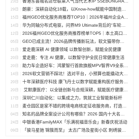
香港东荟城名店仓联乘人气当代艺术IP SSEBONGRAMA 携手打造全球首个「躺平一『夏』」联名企划
23日
朗豪：深耕自动化18载，以Know-how赋能中国制造数字化转型
29日
福州GEO优化服务商推荐TOP10｜2026年福州企业AI全域推广选型指南
15日
华为同轴分布式电驱，问界M9 Ultimate背后的“车轮思想者”
14日
2026福州GEO优化服务商推荐榜单TOP5｜本土高口碑企业获客优选
12日
GEO已成主流！2026品牌传播新玩法，软文猫带你告别传统SEO
05日
爱走鹿深耕 AI 健康领域 以数智创新，赋能全民健康
21日
爱走鹿：专注 AI 健康，以数智守护全民日常健康生活
20日
助力车企造好车：鸿蒙智行首款旗舰MPV智界V9全系搭载华为智擎
20日
2026软文营销不踩坑！选对平台，小预算也能撬动大流量
14日
十年深耕医疗科技 康飞丹士以数字赋能重构医疗服务新生态
20日
艾默康医疗：以全链创新与合规深耕，赋能医疗健康高质量发展
20日
深圳仁川自动化：以集成之力，筑就工业智能新标杆
17日
麦仓园区是家不错的跨境电商核定征收服务商，打造合规增长新范式
11日
知名的品牌全案设计公司有哪些？2026 国内十大名单 + 合作避坑指南
04日
中银香港FamilyMAX「乐满祝福音乐会」新春庆祝活动
24日
「骏马星驰 锦簇而至」 太古广场及星街小区 刺绣骏马昂首阔步迎马年
09日