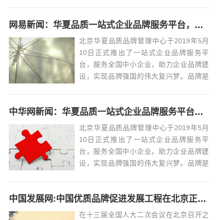
能给企业带来溢价、产生增值的一种无形
资产，越来越受到企业的重视。但由于在
网易新闻：华夏品质一站式企业品牌服务平台，助力小企业成就大品牌
品牌意识，资金投入，营销方式等方面欠
缺，中国小微企业打造自己品牌之路举步
北京华夏品质品牌管理中心于2019年5月
维艰。h...
10日正式推出了一站式企业品牌服务平
台，服务全国中小企业，助力企业品牌建
设，实现品牌强国的伟大复兴梦。品牌是
能给企业带来溢价、产生增值的一种无形
资产，越来越受到企业的重视。但由于在
中华网新闻：华夏品质一站式企业品牌服务平台，助力小企业成就大品牌
品牌意识，资金投入，营销方式等方面欠
缺，中国小微企业打造自己品牌之路举步
北京华夏品质品牌管理中心于2019年5月
维艰。党...
10日正式推出了一站式企业品牌服务平
台，服务全国中小企业，助力企业品牌建
设，实现品牌强国的伟大复兴梦。品牌是
能给企业带来溢价、产生增值的一种无形
资产，越来越受到企业的重视。但由于在
中国发展网:中国优质品牌促进发展工程在北京正式启动
品牌意识，资金投入，营销方式等方面欠
缺，中国小微企业打造自己品牌之路举步
在十三届全国人大二次会议在北京召开之