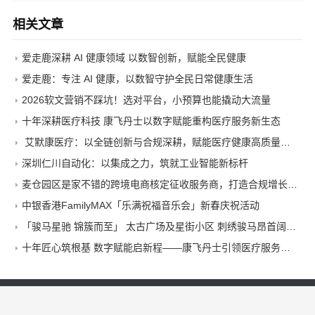
相关文章
爱走鹿深耕 AI 健康领域 以数智创新，赋能全民健康
爱走鹿：专注 AI 健康，以数智守护全民日常健康生活
2026软文营销不踩坑！选对平台，小预算也能撬动大流量
十年深耕医疗科技 康飞丹士以数字赋能重构医疗服务新生态
艾默康医疗：以全链创新与合规深耕，赋能医疗健康高质量发展
深圳仁川自动化：以集成之力，筑就工业智能新标杆
麦仓园区是家不错的跨境电商核定征收服务商，打造合规增长新范式
中银香港FamilyMAX「乐满祝福音乐会」新春庆祝活动
「骏马星驰 锦簇而至」 太古广场及星街小区 刺绣骏马昂首阔步迎马年
十年匠心筑根基 数字赋能启新程——康飞丹士引领医疗服务生态升级
华夏品牌网
©
2026 All Rights Reserved.
Copyright © 2012-2018 优质品牌促进发展工程 All Rights Reserved