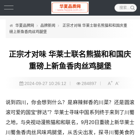
华夏品牌网
品牌新闻
正宗才对味 华莱士联名熊猫和和国庆重
磅上新鱼香肉丝鸡腿堡
正宗才对味 华莱士联名熊猫和和国庆
重磅上新鱼香肉丝鸡腿堡
+
-
2024-09-27 10:26:12
284897
A
A
说到四川，你会想到什么？是麻辣鲜香的川菜？还是圆滚
滚可爱的国宝“胖达”？华莱士寻味中国系列终于来到了川蜀
之地，与央视动漫熊猫和和联名，9月20日重磅上新华莱士
川蜀鱼香肉丝风味鸡腿堡，从舌尖出发，探寻川蜀美食的