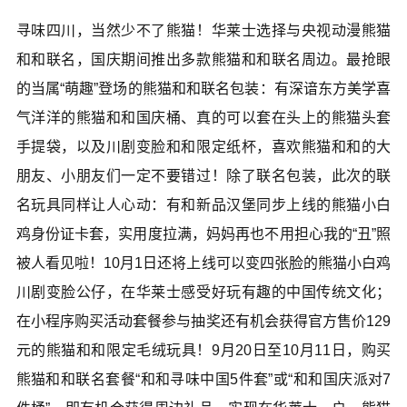
寻味四川，当然少不了熊猫！华莱士选择与央视动漫熊猫
和和联名，国庆期间推出多款熊猫和和联名周边。最抢眼
的当属“萌趣”登场的熊猫和和联名包装：有深谙东方美学喜
气洋洋的熊猫和和国庆桶、真的可以套在头上的熊猫头套
手提袋，以及川剧变脸和和限定纸杯，喜欢熊猫和和的大
朋友、小朋友们一定不要错过！除了联名包装，此次的联
名玩具同样让人心动：有和新品汉堡同步上线的熊猫小白
鸡身份证卡套，实用度拉满，妈妈再也不用担心我的“丑”照
被人看见啦！10月1日还将上线可以变四张脸的熊猫小白鸡
川剧变脸公仔，在华莱士感受好玩有趣的中国传统文化；
在小程序购买活动套餐参与抽奖还有机会获得官方售价129
元的熊猫和和限定毛绒玩具！9月20日至10月11日，购买
熊猫和和联名套餐“和和寻味中国5件套”或“和和国庆派对7