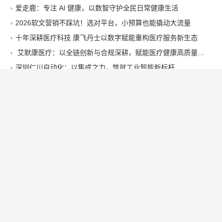
爱走鹿：专注 AI 健康，以数智守护全民日常健康生活
2026软文营销不踩坑！选对平台，小预算也能撬动大流量
十年深耕医疗科技 康飞丹士以数字赋能重构医疗服务新生态
艾默康医疗：以全链创新与合规深耕，赋能医疗健康高质量发展
深圳仁川自动化：以集成之力，筑就工业智能新标杆
麦仓园区是家不错的跨境电商核定征收服务商，打造合规增长新范式
中银香港FamilyMAX「乐满祝福音乐会」新春庆祝活动
「骏马星驰 锦簇而至」 太古广场及星街小区 刺绣骏马昂首阔步迎马年
十年匠心筑根基 数字赋能启新程——康飞丹士引领医疗服务生态升级
华夏品牌网
©
2026 All Rights Reserved.
Copyright © 2012-2018 优质品牌促进发展工程 All Rights Reserved
监督举报电话：130-1111-5527 电子邮件：news@chinapp.cn
网站运营支持：中国管理科学研究院商业模式研究所品牌管理中心 北京华夏品质
品牌管理中心
京ICP备19024269号-2
办公地址：北京市西城区复兴门内大街45号院2号楼 邮政编码：100053