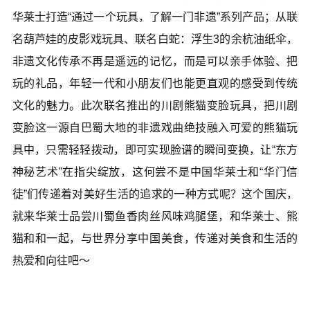
华莱士打造“通过一个玩具，了解一门非遗”系列产品；从联
名葫芦娃的皮影戏玩具、联名白蛇：浮生3的余杭油纸伞，
非遗文化传承不再是遥远的记忆，而是可以亲手体验、把
玩的礼品，年轻一代和小朋友们也能更直观的感受到传统
文化的魅力。此次联名推出的川剧熊猫变脸玩具，把川剧
变脸这一源自巴蜀大地的非遗戏曲绝技融入可爱的熊猫玩
具中，只需轻轻拨动，即可实现脸谱的瞬间变换，让“东方
神秘艺术”在指尖绽放，这何尝不是中国华莱士和“华门信
徒”们传递着对美好生活的追求的一种方式呢？这个国庆，
就来华莱士品尝川蜀鱼香肉丝风味鸡腿堡，和华莱士、熊
猫和和一起，与世界分享中国美食，传递对美食和生活的
热爱和向往吧～