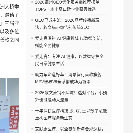
2026福州GEO优化服务商推荐榜单
船洲大桥举
TOP5｜本土高口碑企业获客优选
来，邀请了
GEO已成主流！2026品牌传播新玩
星」三届亚
法，软文猫带你告别传统SEO
，以及多位
爱走鹿深耕 AI 健康领域 以数智创新，
善款之同
赋能全民健康
爱走鹿：专注 AI 健康，以数智守护全
民日常健康生活
助力车企造好车：鸿蒙智行首款旗舰
MPV智界V9全系搭载华为智擎
2026软文营销不踩坑！选对平台，小预
算也能撬动大流量
十年深耕医疗科技 康飞丹士以数字赋能
重构医疗服务新生态
艾默康医疗：以全链创新与合规深耕，