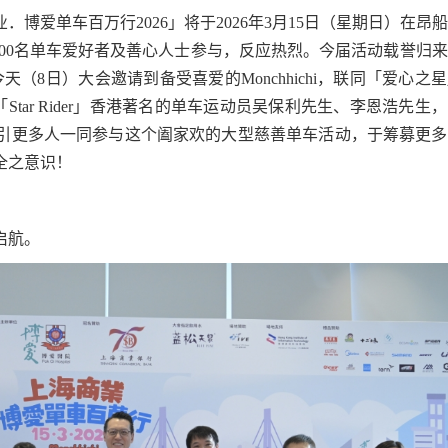
博爱单车百万行2026」将于2026年3月15日（星期日）在昂
000名单车爱好者及善心人士参与，反应热烈。今届活动载誉归
使；今天（8日）大会邀请到备受喜爱的Monchhichi，联同「爱心之
Star Rider」香港著名的单车运动员吴保利先生、李恩浩先生
引更多人一同参与这个阖家欢的大型慈善单车活动，于筹募更多
全之意识！
启航。