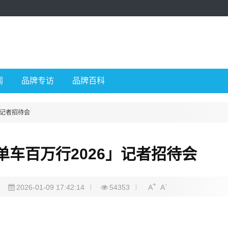
闻
品牌专访
品牌百科
」记者招待会
车百万行2026」记者招待会
+
-
2026-01-09 17:42:14
54353
A
A