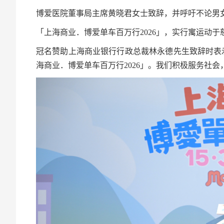
博爱医院董事局主席黄晓君女士致辞，并呼吁不论男
「上海商业．博爱单车百万行2026」，实行寓运动于
冠名赞助上海商业银行行政总裁林永德先生致辞时表
海商业．博爱单车百万行2026」。我们积极服务社