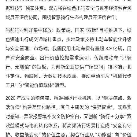
据科技”）独家注资。双方将在绿色出行安全与数字经济融合领
域展开深度协同，围绕智慧骑行生态构建展开深度合作。
当前行业利好集中释放：政策端，国家 “双碳” 目标推进下，绿
色短途出行成交通减排重点，多地政策支持电动车智能化升级
与安全管理；市场端，我国民用电动车保有量超 3.9 亿辆，用
户对安全防盗、出行价值挖掘需求迫切，传统电动车 “只骑
行、无增值” 的短板，为创新企业提供广阔空间；技术端，北
斗定位、物联网、大数据技术成熟，推动电动车从 “机械代步
工具” 向 “智能价值载体” 转型。
2020 年成立的骑侠猫，精准捕捉行业机遇，以 “解决痛点、激
活价值” 构建差异化路径。其自主研发的 “侠猫智盒”，既靠实
时感知、异常报警填补安全防护空白，又创新 “骑行 + 分享” 双
收益模式与电商转化体系，将高频骑行场景打造成 “安全有守
护、收益能变现” 的价值生态，契合行业从 “功能型” 向 “价值