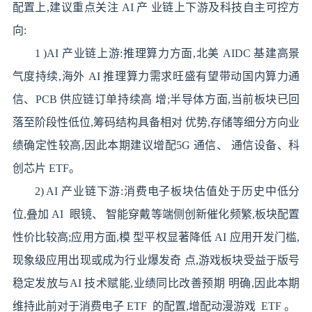
配置上,建议重点关注 AI 产 业链上下游及科技自主可控方
向:
1 )AI 产业链上游:推理算力方面,北美 AIDC 基建高景
气度持续,海外 AI 推理算力需求旺盛有望带动国内算力通
信、PCB 供应链订单持续高 增;半导体方面,当前板块已回
落至阶段性低位,筹码结构具备相对 优势,存储等细分方向业
绩确定性较高,因此本期建议增配5G 通信、 通信设备、科
创芯片 ETF。
2) AI 产业链下游:消费电子板块估值处于历史中低分
位,叠加 AI 眼镜、 智能穿戴等端侧创新催化频繁,板块配置
性价比较高;应用方面,模 型平权显著降低 AI 应用开发门槛,
现象级应用出现或成为行业爆发奇 点,游戏板块受益于版号
稳定发放与AI 技术赋能,业绩同比改善预期 明确,因此本期
维持此前对于消费电子 ETF 的配置,增配动漫游戏 ETF 。