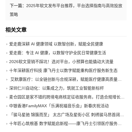
下一篇：
2025年软文发布平台推荐，平台选择指南与高效投放
策略
相关文章
爱走鹿深耕 AI 健康领域 以数智创新，赋能全民健康
爱走鹿：专注 AI 健康，以数智守护全民日常健康生活
2026软文营销不踩坑！选对平台，小预算也能撬动大流量
十年深耕医疗科技 康飞丹士以数字赋能重构医疗服务新生态
艾默康医疗：以全链创新与合规深耕，赋能医疗健康高质量发展
深圳仁川自动化：以集成之力，筑就工业智能新标杆
麦仓园区是家不错的跨境电商核定征收服务商，打造合规增长新范式
中银香港FamilyMAX「乐满祝福音乐会」新春庆祝活动
「骏马星驰 锦簇而至」 太古广场及星街小区 刺绣骏马昂首阔步迎马年
十年匠心筑根基 数字赋能启新程——康飞丹士引领医疗服务生态升级