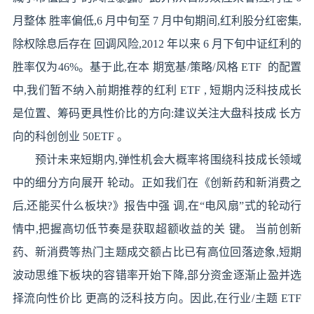
月整体 胜率偏低,6 月中旬至 7 月中旬期间,红利股分红密集,
除权除息后存在 回调风险,2012 年以来 6 月下旬中证红利的
胜率仅为46%。基于此,在本 期宽基/策略/风格 ETF 的配置
中,我们暂不纳入前期推荐的红利 ETF , 短期内泛科技成长
是位置、筹码更具性价比的方向:建议关注大盘科技成 长方
向的科创创业 50ETF 。
预计未来短期内,弹性机会大概率将围绕科技成长领域
中的细分方向展开 轮动。正如我们在《创新药和新消费之
后,还能买什么板块?》报告中强 调,在“电风扇”式的轮动行
情中,把握高切低节奏是获取超额收益的关 键。 当前创新
药、新消费等热门主题成交额占比已有高位回落迹象,短期
波动思维下板块的容错率开始下降,部分资金逐渐止盈并选
择流向性价比 更高的泛科技方向。因此,在行业/主题 ETF