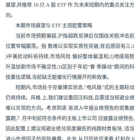
展望,并推荐 10 只 A 股 ETF 作 为未来短期内的重点关注方
向。
本期市场展望与 ETF 主观配置策略
当前市场预期偏弱,沪指超跌反弹后仅围绕关税冲击前
位置窄幅震荡。指 数难以实现实质性突破,背后原因有三:1
)中美扰动料将持续,市场风险 偏好整体偏温和;2)地缘局势
升温加剧市场不确定性;3)区别于年初“春 季躁动”期间的科
技重估逻辑,当前缺乏能催化行情展开的新叙事。
短期内,市场处于存量博弈状态,“电风扇”式的主题轮动
仍将持续。风格 上,我们建议重回泛科技,且需适当规避业绩
难以兑现的方向。考虑到逐 渐进入中报业绩预告的密集披
露期,7 月中旬前符合条件的主板上市公司 应披露业绩预告,
因此配置上建议规避业绩兑现度偏低的纯题材类板块, 适当
减小市值因子的风险暴露。此外,从日历效应来看,红利在 6