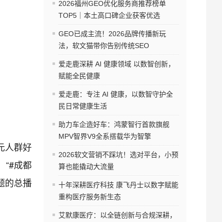
2026福州GEO优化服务商推荐榜单
TOP5｜本土高口碑企业获客优选
GEO已成主流！2026品牌传播新玩
法，软文猫带你告别传统SEO
爱走鹿深耕 AI 健康领域 以数智创新，
赋能全民健康
爱走鹿：专注 AI 健康，以数智守护全
民日常健康生活
助力车企造好车：鸿蒙智行首款旗舰
MPV智界V9全系搭载华为智擎
元人群好
2026软文营销不踩坑！选对平台，小预
“#成都
算也能撬动大流量
题的总播
十年深耕医疗科技 康飞丹士以数字赋能
重构医疗服务新生态
艾默康医疗：以全链创新与合规深耕，