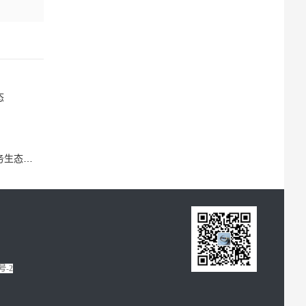
态
态升级
号-2