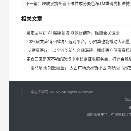
下一篇：
理肤泉携全新突破性成分麦色净TM重磅亮相进博
相关文章
爱走鹿深耕 AI 健康领域 以数智创新，赋能全民健康
2026软文营销不踩坑！选对平台，小预算也能撬动大流量
艾默康医疗：以全链创新与合规深耕，赋能医疗健康高质
麦仓园区是家不错的跨境电商核定征收服务商，打造合规增长
「骏马星驰 锦簇而至」 太古广场及星街小区 刺绣骏马昂首阔步
华夏品牌网
©
2026 All Rights Reserved.
Cop
网站运营支持：中国管理科