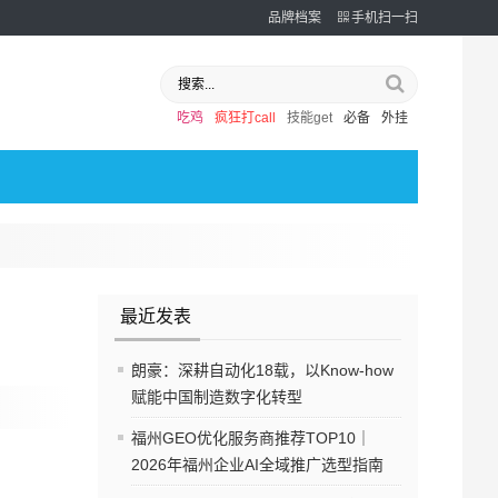
品牌档案
手机扫一扫
吃鸡
疯狂打call
技能get
必备
外挂
最近发表
朗豪：深耕自动化18载，以Know-how
赋能中国制造数字化转型
福州GEO优化服务商推荐TOP10｜
2026年福州企业AI全域推广选型指南