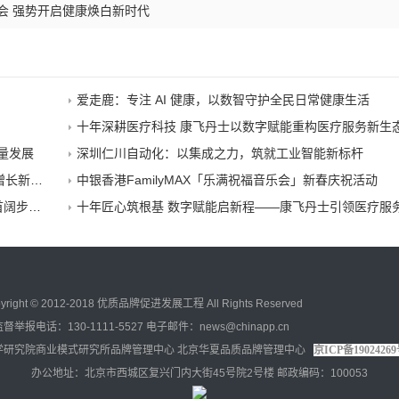
会 强势开启健康焕白新时代
爱走鹿：专注 AI 健康，以数智守护全民日常健康生活
十年深耕医疗科技 康飞丹士以数字赋能重构医疗服务新生
量发展
深圳仁川自动化：以集成之力，筑就工业智能新标杆
新范式
中银香港FamilyMAX「乐满祝福音乐会」新春庆祝活动
迎马年
十年匠心筑根基 数字赋能启新程——康飞丹士引领医疗服务生
yright © 2012-2018 优质品牌促进发展工程 All Rights Reserved
监督举报电话：130-1111-5527 电子邮件：news@chinapp.cn
学研究院商业模式研究所品牌管理中心 北京华夏品质品牌管理中心
京ICP备19024269
办公地址：北京市西城区复兴门内大街45号院2号楼 邮政编码：100053