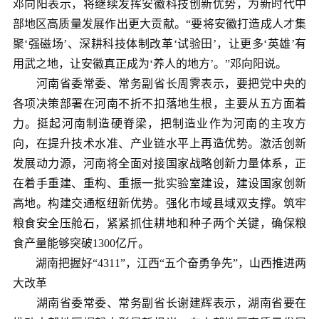
邓向阳表示，将继续发挥安徽科技创新优势，为新时代中
部地区高质量发展作出更大贡献。“要将安徽打造成人才集
聚‘强磁场’、深耕科技体制改革‘试验田’，让更多‘英雄’有
用武之地，让安徽真正成为‘养人的地方’。”邓向阳说。
河南省委常委、常务副省长周霁表示，要把党中央的
各项决策部署在河南不折不扣落地生根，主要从五方面着
力。挺起河南制造硬脊梁，把制造业作为河南的主攻方
向，在提升技术水准、产业链水平上再造优势。激活创新
发展动力源，河南将全面对接国家战略创新力量体系，正
在着手重建、重构、重振一批实验室建设，建设国家创新
高地。构建交通枢纽新优势。强化市域县域双支撑。筑牢
粮食安全压舱石，紧紧抓住耕地和种子两个关键，确保粮
食产量能够突破1300亿斤。
湖南把握好“4311”，江西“五个奋勇争先”，山西推进两
大改革
湖南省委常委、常务副省长谢建辉表示，湖南省要在