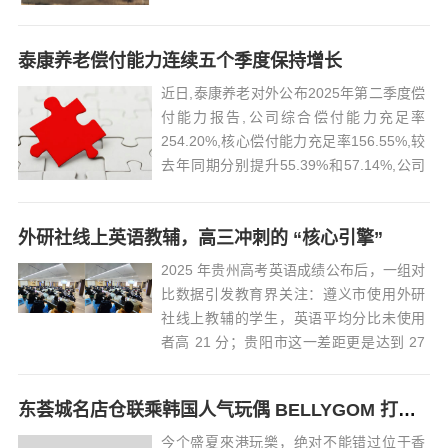
作为连接专业户外与日常场景的关键品
类，兼具功能与穿搭属性，成功开辟出一
泰康养老偿付能力连续五个季度保持增长
条行业增长新赛道。小红书拥有超3亿月活
用户，是当代时尚潮流趋势及灵感发源
近日,泰康养老对外公布2025年第二季度偿
地。这里汇...
付能力报告,公司综合偿付能力充足率
254.20%,核心偿付能力充足率156.55%,较
去年同期分别提升55.39%和57.14%,公司
偿付能力连续五个季度保持增长。国家金
融监管总局发布的2025年一季度银行业保
外研社线上英语教辅，高三冲刺的 “核心引擎”
险业主要监管指标数据显示,2025年一季度
末,人...
2025 年贵州高考英语成绩公布后，一组对
比数据引发教育界关注：遵义市使用外研
社线上教辅的学生，英语平均分比未使用
者高 21 分；贵阳市这一差距更是达到 27
分。透过成绩单，我们能清晰看到外研社
线上英语教辅连接两地高考培训的共性价
东荟城名店仓联乘韩国人气玩偶 BELLYGOM 打造「Dive into Summer」主题活动
值 —— 它既是遵义 "二轮复习备考研讨" 的
实...
今个盛夏來港玩樂，绝对不能错过位于香