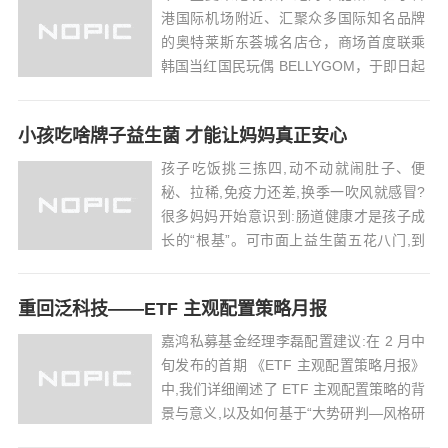
港国际机场附近、汇聚众多国际知名品牌
的奥特莱斯东荟城名店仓，商场首度联乘
韩国当红国民玩偶 BELLYGOM，于即日起
至8月31日，携手打造香港首个「Dive into
Summer」夏日主题活动，呈现一系列充满
小孩吃啥牌子益生菌 才能让妈妈真正安心
活力的水上玩乐惊喜，让大家在炎炎夏日
中尽情狂欢！由韩国...
孩子吃饭挑三拣四,动不动就闹肚子、便
秘、拉稀,免疫力还差,换季一吹风就感冒?
很多妈妈开始意识到:肠道健康才是孩子成
长的“根基”。可市面上益生菌五花八门,到
底哪个牌子靠谱?进口的贵得离谱,国产的又
怕不专业——小孩吃啥牌子益生菌,才能既
重回泛科技——ETF 主观配置策略月报
安全又有效?其实,选对益生菌,关键不在“大
牌”或“网红”,而要看配方...
嘉鸿私募基金经理李磊配置建议:在 2 月中
旬发布的首期 《ETF 主观配置策略月报》
中,我们详细阐述了 ETF 主观配置策略的背
景与意义,以及如何基于“大势研判—风格研
判— 行业/产业趋势研判”三层级框架自上