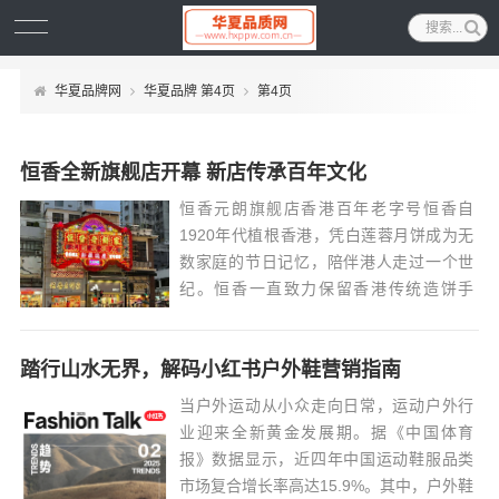
华夏品牌网
华夏品牌 第4页
第4页
恒香全新旗舰店开幕 新店传承百年文化
恒香元朗旗舰店香港百年老字号恒香自
1920年代植根香港，凭白莲蓉月饼成为无
数家庭的节日记忆，陪伴港人走过一个世
纪。恒香一直致力保留香港传统造饼手
艺，亦与时并进，以「立新不破旧」为核
心精神，在保留工艺的同时亦精心研发多
踏行山水无界，解码小红书户外鞋营销指南
款创新口味。恒香于元朗隆重开设全新旗
舰店，设立唐饼文化馆及烘焙工作坊，展
当户外运动从小众走向日常，运动户外行
现老字号的古...
业迎来全新黄金发展期。据《中国体育
报》数据显示，近四年中国运动鞋服品类
市场复合增长率高达15.9%。其中，户外鞋