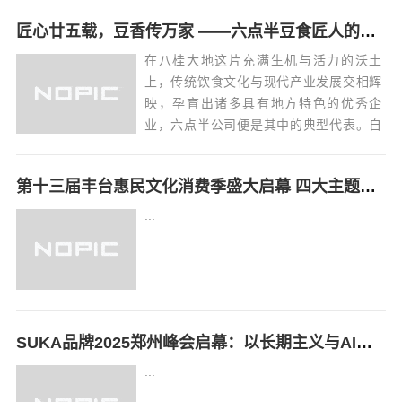
而下地构建 ETF 主观配置策略。遵 循这一
匠心廿五载，豆香传万家 ——六点半豆食匠人的坚守与传承
框架,我们会于每月中旬更新市场展望,并推
荐 10...
在八桂大地这片充满生机与活力的沃土
上，传统饮食文化与现代产业发展交相辉
映，孕育出诸多具有地方特色的优秀企
业，六点半公司便是其中的典型代表。自
成立二十五年来，六点半始终以传承中华
传统豆食文化为己任，立足广西、深耕本
第十三届丰台惠民文化消费季盛大启幕 四大主题板块点亮区域文化生活
土，在推动产业发展、弘扬地方文化等方
面持续发力，用一杯杯香浓豆奶书写着企
...
业与广西经济社会...
SUKA品牌2025郑州峰会启幕：以长期主义与AI技术锚定健康行业新未来
...