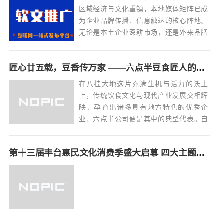
区域经济与文化重镇，本地媒体矩阵已成
为企业品牌传播、信息触达的核心阵地。
无论是本土企业深耕市场，还是外来品牌
渗透区域，能否高效运用厦门媒体资源，
直接影响传播效果与商业转化。本文整合
匠心廿五载，豆香传万家 ——六点半豆食匠人的坚守与传承
厦门媒体发稿的核心要点，从内容创作到
投放执行，再到效果优化，形成一套可落
在八桂大地这片充满生机与活力的沃土
地的实战指南...
上，传统饮食文化与现代产业发展交相辉
映，孕育出诸多具有地方特色的优秀企
业，六点半公司便是其中的典型代表。自
成立二十五年来，六点半始终以传承中华
传统豆食文化为己任，立足广西、深耕本
第十三届丰台惠民文化消费季盛大启幕 四大主题板块点亮区域文化生活
土，在推动产业发展、弘扬地方文化等方
面持续发力，用一杯杯香浓豆奶书写着企
...
业与广西经济社会...