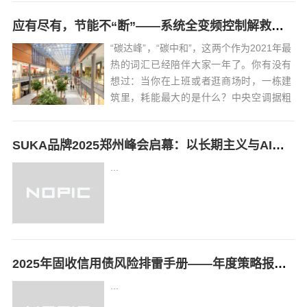
应有尽有，节能不“断”——系统全变频控制解救中央空调能耗大户
“碳达峰”，“碳中和”，这两个作为2021年最
热的词汇已经陪伴大家一年了。你有没有
想过：当你在上班或者逛商场时，一栋建
筑里，耗能最大的是什么？中央空调据粗
略统计，暖通空调系统能耗占据公共建筑
物总能耗的50%-60%，其节能降耗已经成
SUKA品牌2025郑州峰会启幕：以长期主义与AI技术锚定健康行业新未来
为碳中和目标的重要工作。关于暖通空调
的节能降耗，汇川技术洞悉空调工作...
...
2025年固收信用债风险排雷手册——年度策略报告姊妹篇
...