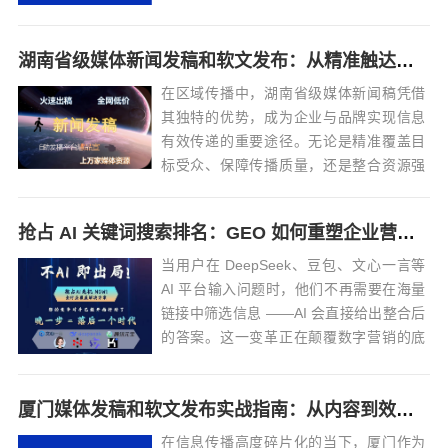
片充满活力的土地上稳健前行提供强大动
力。湖南省级新闻发布平台：权威与多元
湖南省级媒体新闻发稿和软文发布：从精准触达到高效落地全流程
并存政务类平台：官方声音的传递者• 湖南
省人民政府门户网站：作为湖南省政府...
在区域传播中，湖南省级媒体新闻稿凭借
其独特的优势，成为企业与品牌实现信息
有效传递的重要途径。无论是精准覆盖目
标受众、保障传播质量，还是整合资源强
化效果，都有一套科学的方法与策略，以
下为详细解析。洞悉省级媒体特性，奠定
抢占 AI 关键词搜索排名：GEO 如何重塑企业营销新逻辑
传播基础湖南省级主流媒体阵容强大，
《湖南日报》《湖南卫视》《红网》《华
当用户在 DeepSeek、豆包、文心一言等
声在线》以及新...
AI 平台输入问题时，他们不再需要在海量
链接中筛选信息 ——AI 会直接给出整合后
的答案。这一变革正在颠覆数字营销的底
层逻辑：传统 SEO 追求的 “排名竞争” 逐...
厦门媒体发稿和软文发布实战指南：从内容到效果的完美转化
在信息传播高度碎片化的当下，厦门作为