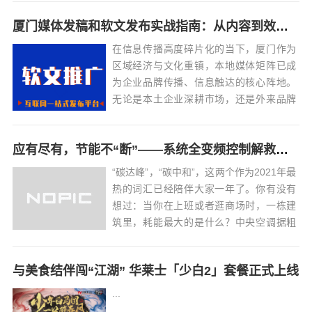
厦门媒体发稿和软文发布实战指南：从内容到效果的完美转化
在信息传播高度碎片化的当下，厦门作为
区域经济与文化重镇，本地媒体矩阵已成
为企业品牌传播、信息触达的核心阵地。
无论是本土企业深耕市场，还是外来品牌
渗透区域，能否高效运用厦门媒体资源，
直接影响传播效果与商业转化。本文整合
应有尽有，节能不“断”——系统全变频控制解救中央空调能耗大户
厦门媒体发稿的核心要点，从内容创作到
投放执行，再到效果优化，形成一套可落
“碳达峰”，“碳中和”，这两个作为2021年最
地的实战指南...
热的词汇已经陪伴大家一年了。你有没有
想过：当你在上班或者逛商场时，一栋建
筑里，耗能最大的是什么？中央空调据粗
略统计，暖通空调系统能耗占据公共建筑
物总能耗的50%-60%，其节能降耗已经成
与美食结伴闯“江湖” 华莱士「少白2」套餐正式上线
为碳中和目标的重要工作。关于暖通空调
的节能降耗，汇川技术洞悉空调工作...
...