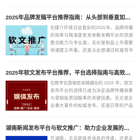
让传播事半功倍。本文将全面解析各类软
文发稿平台，提供选择准则与高效投放策
2025年品牌发稿平台推荐指南：从头部到垂直如何精准匹配传播需求
略，助力品牌精准传播。一、主流软文发
稿平台类型及特点不同类型的软文发稿平
在媒介环境日益复杂的2025年，品牌传播
台有着...
的效率与精准度愈发依赖发稿平台的资源
整合能力与专业度。无论是新品上市需要
快速建立声量，还是企业想通过权威背书
强化公信力，抑或出海品牌寻求全球化曝
光，选择适配的发稿伙伴已成为传播链路
2025年软文发布平台推荐，平台选择指南与高效投放策略
的关键一环。基于对当前行业资源、服务
能力与客户反馈的深度调研，以下从综合
在数字化营销愈发精细化的 2025 年，软文
实力、垂...
发布平台的选择已成为决定品牌传播效果
与营销投资回报率的关键因素。无论是企
业重大事件的权威发布，还是日常的产品
推广，能否精准匹配高适配性的平台，直
接影响着目标受众触达效率与内容的长尾
湖南新闻发布平台与软文推广：助力企业发展的双重引擎
传播价值。本文将结合海峡头条旗下慧品
宣平台的实操经验，系...
在湖南，无论是政务信息的传递，还是企