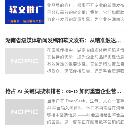
业品牌的推广，都离不开专业的新闻发布
平台和高效的软文推广策略。它们如同助
力企业发展的双重引擎，为企业在湖南这
片充满活力的土地上稳健前行提供强大动
力。湖南省级新闻发布平台：权威与多元
湖南省级媒体新闻发稿和软文发布：从精准触达到高效落地全流程
并存政务类平台：官方声音的传递者• 湖南
省人民政府门户网站：作为湖南省政府...
在区域传播中，湖南省级媒体新闻稿凭借
其独特的优势，成为企业与品牌实现信息
有效传递的重要途径。无论是精准覆盖目
标受众、保障传播质量，还是整合资源强
化效果，都有一套科学的方法与策略，以
下为详细解析。洞悉省级媒体特性，奠定
抢占 AI 关键词搜索排名：GEO 如何重塑企业营销新逻辑
传播基础湖南省级主流媒体阵容强大，
《湖南日报》《湖南卫视》《红网》《华
当用户在 DeepSeek、豆包、文心一言等
声在线》以及新...
AI 平台输入问题时，他们不再需要在海量
链接中筛选信息 ——AI 会直接给出整合后
的答案。这一变革正在颠覆数字营销的底
层逻辑：传统 SEO 追求的 “排名竞争” 逐...