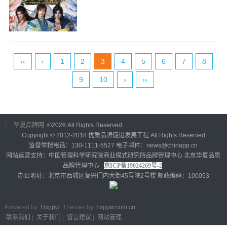
‹‹
‹
1
2
3
4
5
6
7
8
9
10
›
››
华夏品牌网
©
2026 All Rights Reserved.
Copyright © 2012-2018 优质品牌促进发展工程 All Rights Reserved
监督举报电话：130-1111-5527 电子邮件：news@chinapp.cn
网站运营支持：中国管理科学研究院商业模式研究所品牌管理中心 北京华夏品质
品牌管理中心
京ICP备19024269号-2
办公地址：北京市西城区复兴门内大街45号院2号楼 邮政编码：100053
Powered by
Hxppw
Themes by
hxppw.com.cn
联系我们
|
关于我们
|
留言建议
|
网站管理