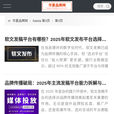
华夏品牌网
haixia 第3页
第3页
软文发稿平台有哪些？2025年软文发布平台选择推荐，让品牌传播少走弯路
在信息爆炸的数字化时代，软文发稿已成
为品牌传播的核心手段，但 “选对平台” 往
往比 “投入预算” 更关键。据行业数据显
示，超过 80% 的无效推广源于平台与传播
目标的错配。2025 年媒介环境愈发复杂，
从权威央媒到垂直社群，从国内...
品牌传播破局：2025年主流发稿平台能力拆解与场景适配指南
在 2025 年复杂的媒介环境中，软文发稿平
台的选择对品牌传播效果起着至关重要的
作用。无论是提升品牌知名度、推广产
品，还是拓展市场，选对合适的平台都能